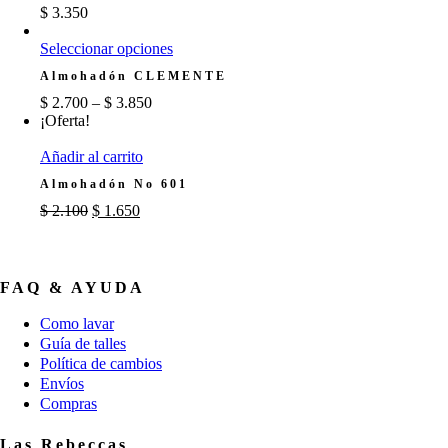
pueden
$
3.350
elegir
Este
en
Seleccionar opciones
producto
la
Almohadón CLEMENTE
tiene
página
múltiples
de
$
2.700
–
$
3.850
variantes.
producto
¡Oferta!
Las
opciones
Añadir al carrito
se
Almohadón No 601
pueden
El
El
elegir
$
2.100
$
1.650
precio
precio
en
original
actual
la
era:
es:
página
$ 2.100.
$ 1.650.
de
FAQ & AYUDA
producto
Como lavar
Guía de talles
Política de cambios
Envíos
Compras
Las Rebeccas