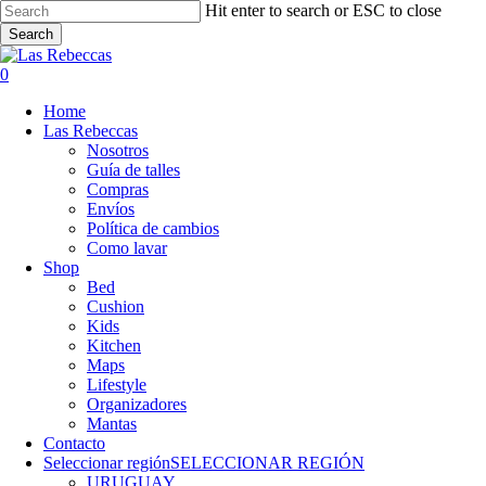
Skip
Hit enter to search or ESC to close
to
Search
main
Close
content
Search
account
0
Menu
Home
Las Rebeccas
Nosotros
Guía de talles
Compras
Envíos
Política de cambios
Como lavar
Shop
Bed
Cushion
Kids
Kitchen
Maps
Lifestyle
Organizadores
Mantas
Contacto
Seleccionar región
SELECCIONAR REGIÓN
URUGUAY