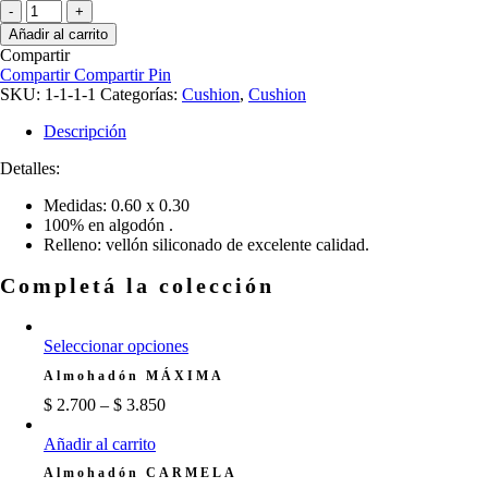
Almohadón
BROOKLYN
Añadir al carrito
cantidad
Compartir
Compartir
Compartir
Pin
SKU:
1-1-1-1
Categorías:
Cushion
,
Cushion
Descripción
Detalles:
Medidas: 0.60 x 0.30
100% en algodón .
Relleno: vellón siliconado de excelente calidad.
Completá la colección
Este
Seleccionar opciones
producto
Almohadón MÁXIMA
tiene
múltiples
$
2.700
–
$
3.850
variantes.
Las
Añadir al carrito
opciones
Almohadón CARMELA
se