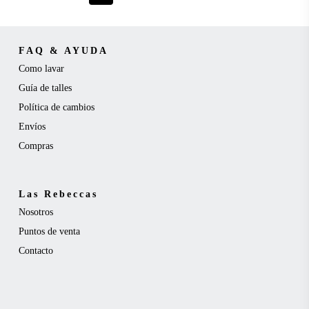
página
opciones
de
se
producto
pueden
FAQ & AYUDA
elegir
Como lavar
en
Guía de talles
la
Política de cambios
página
Envíos
de
Compras
producto
Las Rebeccas
Nosotros
Puntos de venta
Contacto