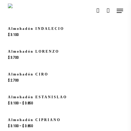
Skip
Menu
to
account
main
content
Añadir Al Carrito
Almohadón INDALECIO
$
3.100
Añadir Al Carrito
Almohadón LORENZO
$
3.700
Añadir Al Carrito
Almohadón CIRO
$
2.700
Este
Seleccionar Opciones
Almohadón ESTANISLAO
producto
$
3.100
–
$
3.850
tiene
múltiples
Este
Seleccionar Opciones
Almohadón CIPRIANO
variantes.
producto
$
3.100
–
$
3.850