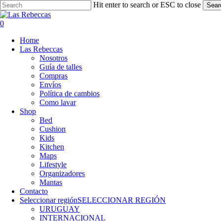
Skip
Hit enter to search or ESC to close
Sear
to
Close
main
Search
account
0
content
Menu
Home
Las Rebeccas
Nosotros
Guía de talles
Compras
Envíos
Política de cambios
Como lavar
Shop
Bed
Cushion
Kids
Kitchen
Maps
Lifestyle
Organizadores
Mantas
Contacto
Seleccionar región
SELECCIONAR REGIÓN
URUGUAY
INTERNACIONAL