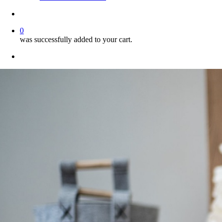
account
0
was successfully added to your cart.
facebook
instagram
phone
email