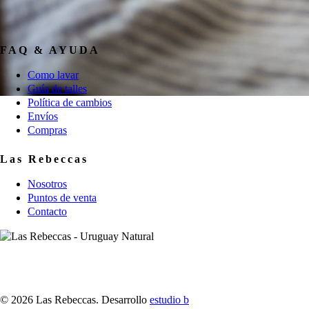
FAQ & AYUDA
Como lavar
Guía de talles
Política de cambios
Envíos
Compras
Las Rebeccas
Nosotros
Puntos de venta
Contacto
© 2026 Las Rebeccas. Desarrollo
estudio b