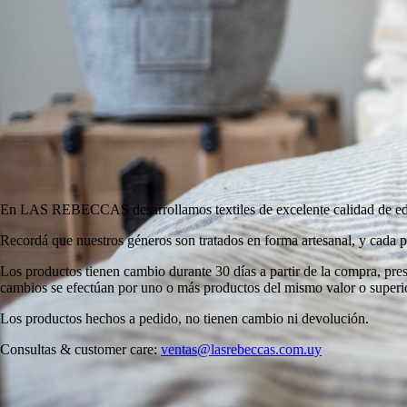
En LAS REBECCAS desarrollamos textiles de excelente calidad de edici
Recordá que nuestros géneros son tratados en forma artesanal, y cada par
Los productos tienen cambio durante 30 días a partir de la compra, pres
cambios se efectúan por uno o más productos del mismo valor o superi
Los productos hechos a pedido, no tienen cambio ni devolución.
Consultas & customer care:
ventas@lasrebeccas.com.uy